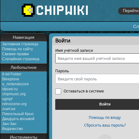
Сл
Перейти к:
навигация
,
поиск
Навигация
Войти
Заглавная страница
Помощь по сайту
Имя учётной записи
Свежие правки
Случайная страница
Любопытное
Пароль
8-bit Folder
Bleeplove
e_nintendocore
idpixel.ru
Оставаться в системе
chipmusic.org
vgmpf
retroscene.org
Войти
zxart.ee
Пиксельный Крыс
Помощь по входу
Двадцать восьмой
Зан-Зан
Сбросить ваш пароль?
Видачество
Инструменты