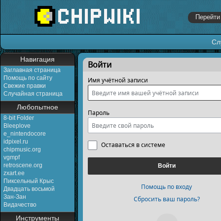
Сл
Перейти к:
навигация
,
поиск
Навигация
Войти
Заглавная страница
Помощь по сайту
Имя учётной записи
Свежие правки
Случайная страница
Любопытное
Пароль
8-bit Folder
Bleeplove
e_nintendocore
idpixel.ru
Оставаться в системе
chipmusic.org
vgmpf
retroscene.org
Войти
zxart.ee
Пиксельный Крыс
Помощь по входу
Двадцать восьмой
Зан-Зан
Сбросить ваш пароль?
Видачество
Инструменты