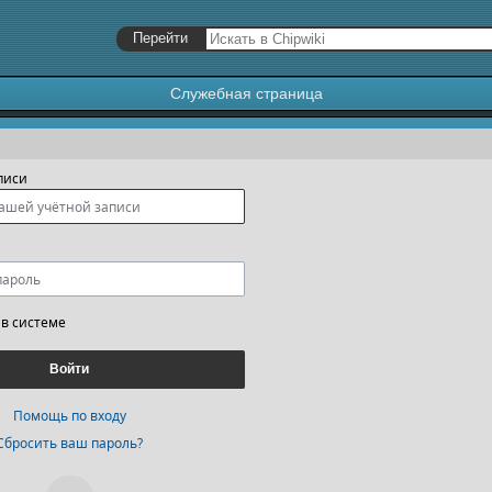
Служебная страница
я
,
поиск
писи
 в системе
Войти
Помощь по входу
Сбросить ваш пароль?