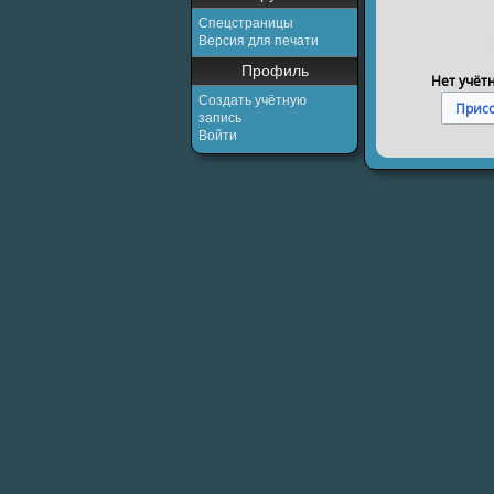
Спецстраницы
Версия для печати
Профиль
Нет учёт
Создать учётную
Присо
запись
Войти