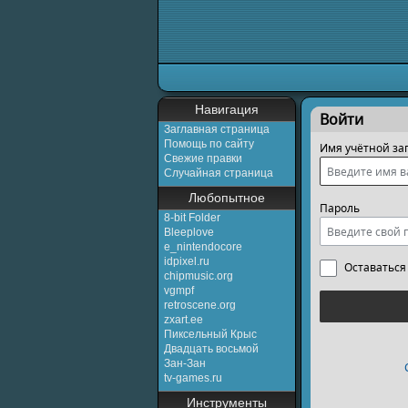
Перейти к:
навигаци
Навигация
Войти
Заглавная страница
Помощь по сайту
Имя учётной за
Свежие правки
Случайная страница
Любопытное
Пароль
8-bit Folder
Bleeplove
e_nintendocore
idpixel.ru
Оставаться
chipmusic.org
vgmpf
retroscene.org
zxart.ee
Пиксельный Крыс
Двадцать восьмой
Зан-Зан
tv-games.ru
Инструменты