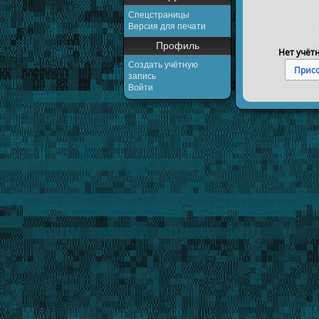
Спецстраницы
Версия для печати
Профиль
Нет учёт
Создать учётную
Присо
запись
Войти