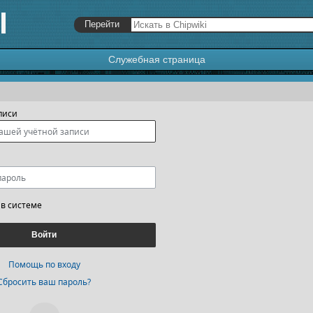
Служебная страница
я
,
поиск
писи
 в системе
Войти
Помощь по входу
Сбросить ваш пароль?