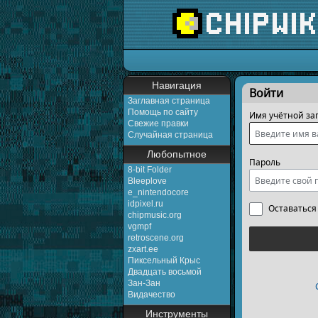
Перейти к:
навигаци
Навигация
Войти
Заглавная страница
Помощь по сайту
Имя учётной за
Свежие правки
Случайная страница
Любопытное
Пароль
8-bit Folder
Bleeplove
e_nintendocore
idpixel.ru
Оставаться
chipmusic.org
vgmpf
retroscene.org
zxart.ee
Пиксельный Крыс
Двадцать восьмой
Зан-Зан
Видачество
Инструменты