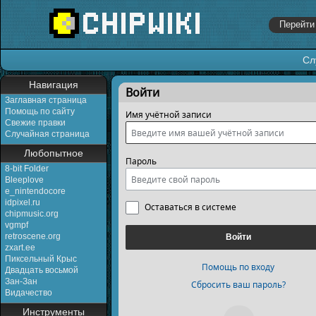
Сл
Перейти к:
навигация
,
поиск
Навигация
Войти
Заглавная страница
Помощь по сайту
Имя учётной записи
Свежие правки
Случайная страница
Любопытное
Пароль
8-bit Folder
Bleeplove
e_nintendocore
idpixel.ru
Оставаться в системе
chipmusic.org
vgmpf
retroscene.org
Войти
zxart.ee
Пиксельный Крыс
Помощь по входу
Двадцать восьмой
Зан-Зан
Сбросить ваш пароль?
Видачество
Инструменты