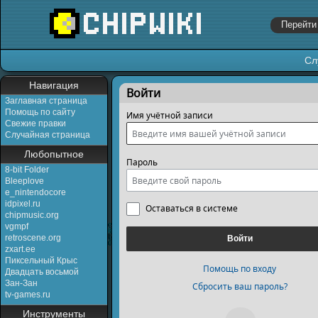
Сл
Перейти к:
навигация
,
поиск
Навигация
Войти
Заглавная страница
Помощь по сайту
Имя учётной записи
Свежие правки
Случайная страница
Любопытное
Пароль
8-bit Folder
Bleeplove
e_nintendocore
idpixel.ru
Оставаться в системе
chipmusic.org
vgmpf
retroscene.org
Войти
zxart.ee
Пиксельный Крыс
Помощь по входу
Двадцать восьмой
Зан-Зан
Сбросить ваш пароль?
tv-games.ru
Инструменты