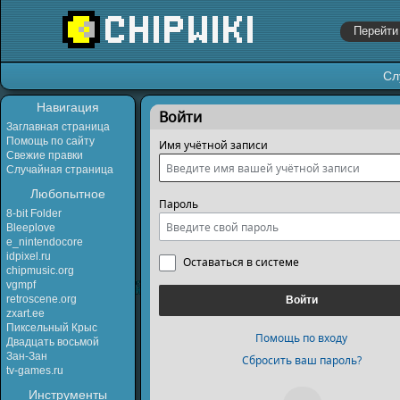
Сл
Перейти к:
навигация
,
поиск
Навигация
Войти
Заглавная страница
Помощь по сайту
Имя учётной записи
Свежие правки
Случайная страница
Любопытное
Пароль
8-bit Folder
Bleeplove
e_nintendocore
idpixel.ru
Оставаться в системе
chipmusic.org
vgmpf
retroscene.org
Войти
zxart.ee
Пиксельный Крыс
Помощь по входу
Двадцать восьмой
Зан-Зан
Сбросить ваш пароль?
tv-games.ru
Инструменты