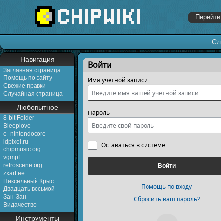
Сл
Перейти к:
навигация
,
поиск
Навигация
Войти
Заглавная страница
Помощь по сайту
Имя учётной записи
Свежие правки
Случайная страница
Любопытное
Пароль
8-bit Folder
Bleeplove
e_nintendocore
idpixel.ru
Оставаться в системе
chipmusic.org
vgmpf
retroscene.org
Войти
zxart.ee
Пиксельный Крыс
Помощь по входу
Двадцать восьмой
Зан-Зан
Сбросить ваш пароль?
Видачество
Инструменты