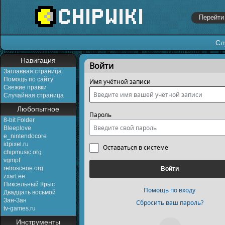
Сл
Перейти к:
навигация
,
поиск
Навигация
Войти
Заглавная страница
Помощь по сайту
Имя учётной записи
Свежие правки
Случайная страница
Любопытное
Пароль
8-bit Folder
Bleeplove
e_nintendocore
idpixel.ru
Оставаться в системе
chipmusic.org
vgmpf
retroscene.org
Войти
zxart.ee
Пиксельный Крыс
Помощь по входу
Двадцать восьмой
Зан-Зан
Сбросить ваш пароль?
tv-games.ru
Инструменты