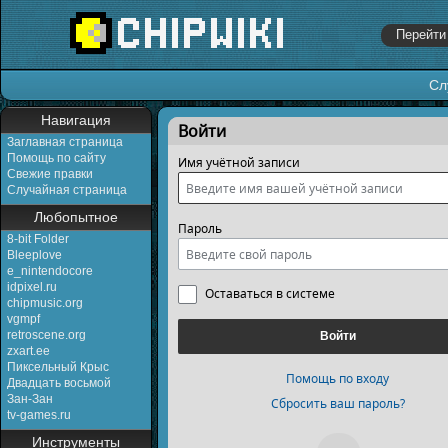
Сл
Перейти к:
навигация
,
поиск
Навигация
Войти
Заглавная страница
Помощь по сайту
Имя учётной записи
Свежие правки
Случайная страница
Любопытное
Пароль
8-bit Folder
Bleeplove
e_nintendocore
idpixel.ru
Оставаться в системе
chipmusic.org
vgmpf
retroscene.org
Войти
zxart.ee
Пиксельный Крыс
Помощь по входу
Двадцать восьмой
Зан-Зан
Сбросить ваш пароль?
tv-games.ru
Инструменты