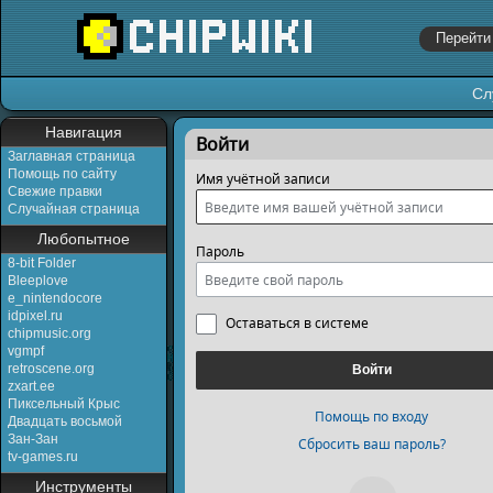
Сл
Перейти к:
навигация
,
поиск
Навигация
Войти
Заглавная страница
Помощь по сайту
Имя учётной записи
Свежие правки
Случайная страница
Любопытное
Пароль
8-bit Folder
Bleeplove
e_nintendocore
idpixel.ru
Оставаться в системе
chipmusic.org
vgmpf
retroscene.org
Войти
zxart.ee
Пиксельный Крыс
Помощь по входу
Двадцать восьмой
Зан-Зан
Сбросить ваш пароль?
tv-games.ru
Инструменты