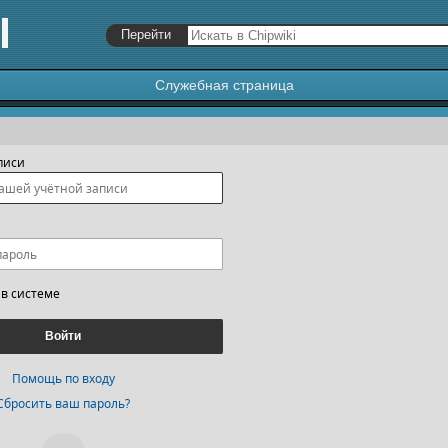
Служебная страница
я
,
поиск
писи
 в системе
Войти
Помощь по входу
Сбросить ваш пароль?