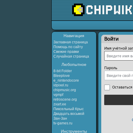
Перейти к:
навигаци
Навигация
Войти
Заглавная страница
Помощь по сайту
Имя учётной за
Свежие правки
Случайная страница
Любопытное
Пароль
8-bit Folder
Bleeplove
e_nintendocore
idpixel.ru
Оставаться
chipmusic.org
vgmpf
retroscene.org
zxart.ee
Пиксельный Крыс
Двадцать восьмой
Зан-Зан
tv-games.ru
Инструменты