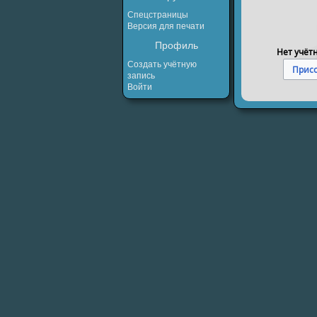
Спецстраницы
Версия для печати
Профиль
Нет учёт
Создать учётную
Присо
запись
Войти