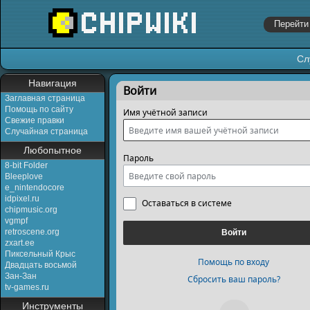
Сл
Перейти к:
навигация
,
поиск
Навигация
Войти
Заглавная страница
Помощь по сайту
Имя учётной записи
Свежие правки
Случайная страница
Любопытное
Пароль
8-bit Folder
Bleeplove
e_nintendocore
idpixel.ru
Оставаться в системе
chipmusic.org
vgmpf
retroscene.org
Войти
zxart.ee
Пиксельный Крыс
Помощь по входу
Двадцать восьмой
Зан-Зан
Сбросить ваш пароль?
tv-games.ru
Инструменты