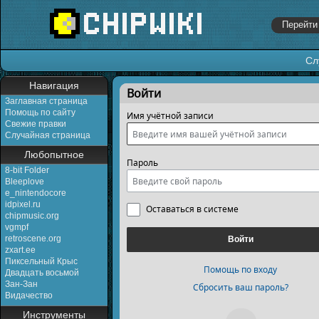
Сл
Перейти к:
навигация
,
поиск
Навигация
Войти
Заглавная страница
Помощь по сайту
Имя учётной записи
Свежие правки
Случайная страница
Любопытное
Пароль
8-bit Folder
Bleeplove
e_nintendocore
idpixel.ru
Оставаться в системе
chipmusic.org
vgmpf
retroscene.org
Войти
zxart.ee
Пиксельный Крыс
Помощь по входу
Двадцать восьмой
Зан-Зан
Сбросить ваш пароль?
Видачество
Инструменты