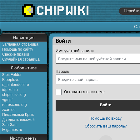
Сл
Перейти к:
навигация
,
поиск
Навигация
Войти
Заглавная страница
Помощь по сайту
Имя учётной записи
Свежие правки
Случайная страница
Любопытное
Пароль
8-bit Folder
Bleeplove
e_nintendocore
idpixel.ru
Оставаться в системе
chipmusic.org
vgmpf
retroscene.org
Войти
zxart.ee
Пиксельный Крыс
Помощь по входу
Двадцать восьмой
Зан-Зан
Сбросить ваш пароль?
tv-games.ru
Инструменты