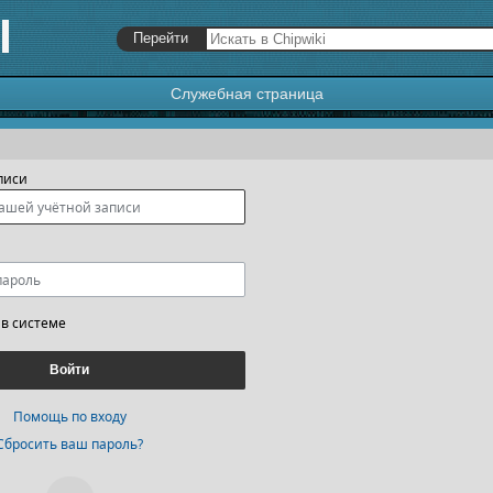
Служебная страница
я
,
поиск
писи
 в системе
Войти
Помощь по входу
Сбросить ваш пароль?