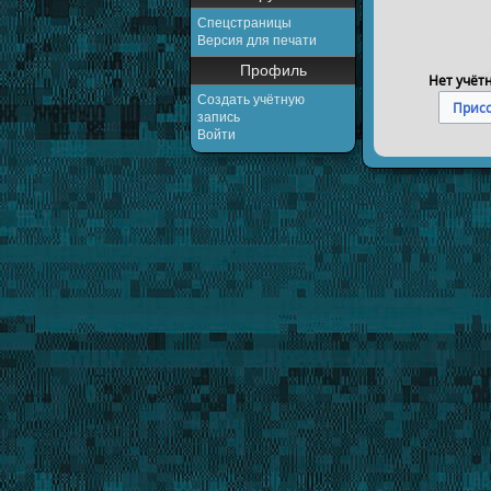
Спецстраницы
Версия для печати
Профиль
Нет учёт
Создать учётную
Присо
запись
Войти