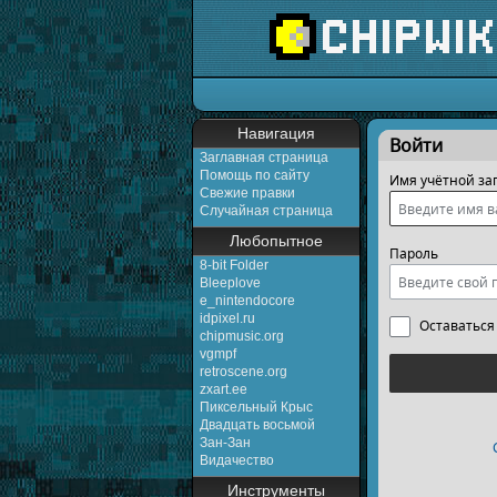
Перейти к:
навигаци
Навигация
Войти
Заглавная страница
Помощь по сайту
Имя учётной за
Свежие правки
Случайная страница
Любопытное
Пароль
8-bit Folder
Bleeplove
e_nintendocore
idpixel.ru
Оставаться
chipmusic.org
vgmpf
retroscene.org
zxart.ee
Пиксельный Крыс
Двадцать восьмой
Зан-Зан
Видачество
Инструменты