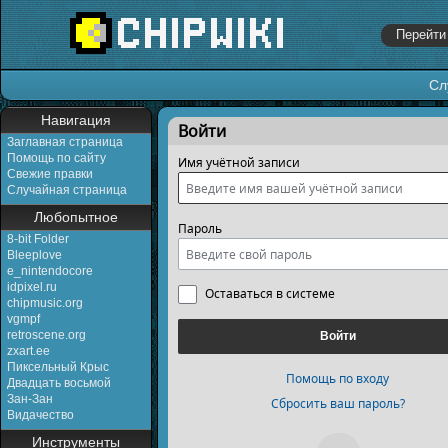
Сл
Перейти к:
навигация
,
поиск
Навигация
Войти
Заглавная страница
Помощь по сайту
Имя учётной записи
Свежие правки
Случайная страница
Любопытное
Пароль
8-bit Folder
Bleeplove
e_nintendocore
idpixel.ru
Оставаться в системе
chipmusic.org
vgmpf
retroscene.org
Войти
zxart.ee
Пиксельный Крыс
Помощь по входу
Двадцать восьмой
Зан-Зан
Сбросить ваш пароль?
Видачество
Инструменты