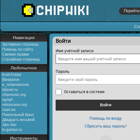
Сл
Перейти к:
навигация
,
поиск
Навигация
Войти
Заглавная страница
Помощь по сайту
Имя учётной записи
Свежие правки
Случайная страница
Любопытное
Пароль
8-bit Folder
Bleeplove
e_nintendocore
idpixel.ru
Оставаться в системе
chipmusic.org
vgmpf
retroscene.org
Войти
zxart.ee
Пиксельный Крыс
Помощь по входу
Двадцать восьмой
Зан-Зан
Сбросить ваш пароль?
tv-games.ru
Инструменты