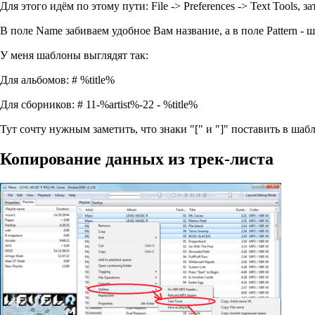
Для этого идём по этому пути: File -> Preferences -> Text Tools,
В поле Name забиваем удобное Вам название, а в поле Pattern -
У меня шаблоны выглядят так:
Для альбомов: # %title%
Для сборников: # 11-%artist%-22 - %title%
Тут сочту нужным заметить, что знаки "[" и "]" поставить в шаб
Копирование данных из трек-листа