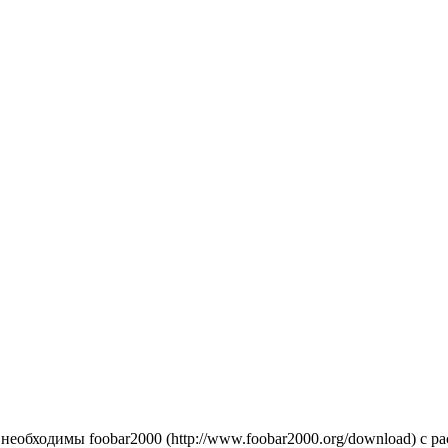
м необходимы
foobar2000
с ра