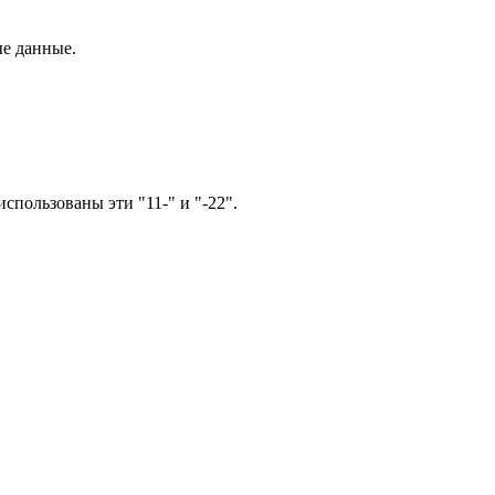
ые данные.
спользованы эти "11-" и "-22".