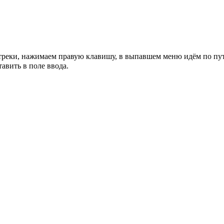
еки, нажимаем правую клавишу, в выпавшем меню идём по пути U
авить в поле ввода.