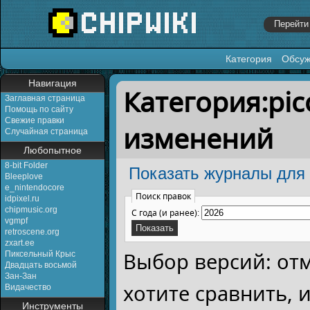
Категория
Обсу
Перейти к:
навигация
,
поиск
Навигация
Категория:pi
Заглавная страница
Помощь по сайту
Свежие правки
изменений
Случайная страница
Любопытное
8-bit Folder
Показать журналы для 
Bleeplove
e_nintendocore
Поиск правок
idpixel.ru
chipmusic.org
С года (и ранее):
vgmpf
retroscene.org
zxart.ee
Выбор версий: от
Пиксельный Крыс
Двадцать восьмой
Зан-Зан
хотите сравнить,
Видачество
Инструменты