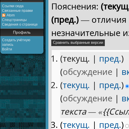
Пояснения:
(текущ.
Ссылки сюда
Связанные правки
Atom
(пред.)
— отличия 
Спецстраницы
Сведения о странице
незначительные и
Профиль
Создать учётную
запись
Войти
(текущ. |
пред.
)
(
обсуждение
|
в
(
текущ.
|
пред.
)
(
обсуждение
|
в
текста — «{{Ссы
(
текущ.
|
пред.
)