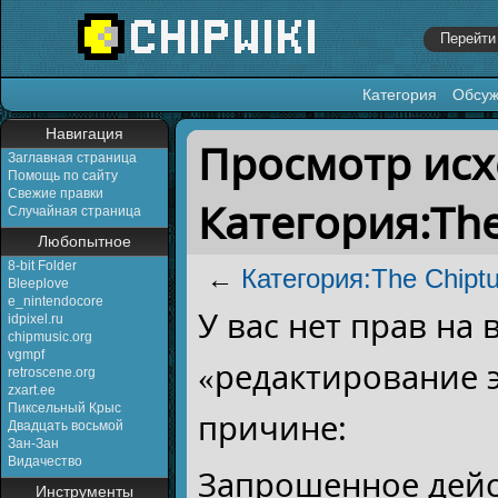
Категория
Обсу
Перейти к:
навигация
,
поиск
Навигация
Просмотр исх
Заглавная страница
Помощь по сайту
Свежие правки
Категория:The
Случайная страница
Любопытное
8-bit Folder
←
Категория:The Chipt
Bleeplove
e_nintendocore
У вас нет прав на
idpixel.ru
chipmusic.org
vgmpf
«редактирование 
retroscene.org
zxart.ee
Пиксельный Крыс
причине:
Двадцать восьмой
Зан-Зан
Видачество
Запрошенное дейс
Инструменты