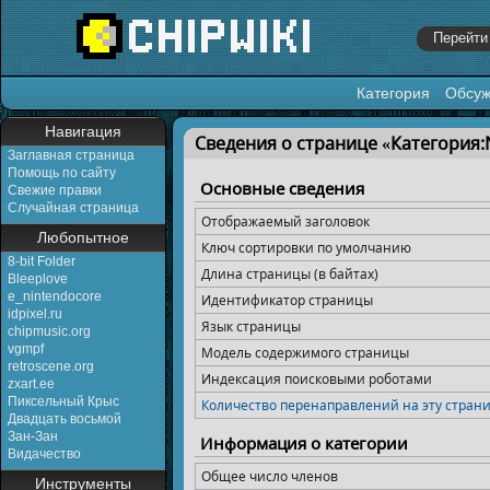
Категория
Обсу
Перейти к:
навигация
,
поиск
Навигация
Сведения о странице «Категория:
Заглавная страница
Помощь по сайту
Основные сведения
Свежие правки
Случайная страница
Отображаемый заголовок
Любопытное
Ключ сортировки по умолчанию
8-bit Folder
Длина страницы (в байтах)
Bleeplove
e_nintendocore
Идентификатор страницы
idpixel.ru
Язык страницы
chipmusic.org
vgmpf
Модель содержимого страницы
retroscene.org
Индексация поисковыми роботами
zxart.ee
Пиксельный Крыс
Количество перенаправлений на эту стран
Двадцать восьмой
Зан-Зан
Информация о категории
Видачество
Общее число членов
Инструменты