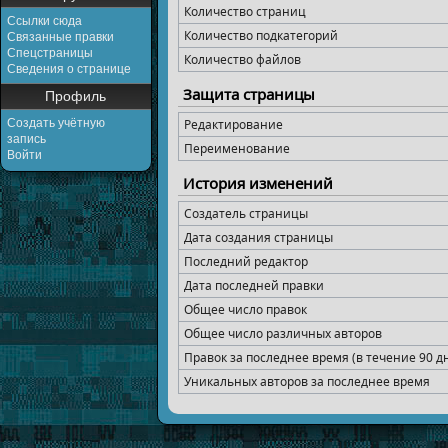
Количество страниц
Ссылки сюда
Количество подкатегорий
Связанные правки
Спецстраницы
Количество файлов
Сведения о странице
Защита страницы
Профиль
Создать учётную
Редактирование
запись
Переименование
Войти
История изменений
Создатель страницы
Дата создания страницы
Последний редактор
Дата последней правки
Общее число правок
Общее число различных авторов
Правок за последнее время (в течение 90 д
Уникальных авторов за последнее время