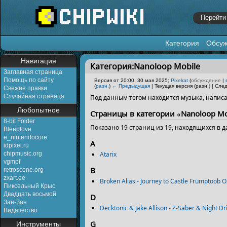
Категория
Обсу
Перейти к:
навигация
,
поиск
Навигация
Категория:Nanoloop Mobile
Заглавная страница
Помощь по сайту
Версия от 20:00, 30 мая 2025;
Pixelrat
(
обсуждение
|
(
разн.
)
← Предыдущая
| Текущая версия (разн.) | Сле
Свежие правки
Случайная страница
Под данным тегом находится музыка, напи
Любопытное
Страницы в категории «Nanoloop Mo
8-bit Folder
Показано 19 страниц из 19, находящихся в д
Bleeplove
e_nintendocore
A
idpixel.ru
chipmusic.org
Atarix
vgmpf
B
retroscene.org
zxart.ee
Broken Alias - Journey to Castle Frumptoob 
Пиксельный Крыс
Двадцать восьмой
D
Зан-Зан
Decktonic & Jake Allison - Z-Saber & Night D
Видачество
G
Инструменты