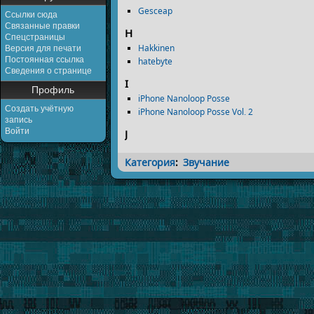
Gesceap
Ссылки сюда
Связанные правки
H
Спецстраницы
Hakkinen
Версия для печати
Постоянная ссылка
hatebyte
Сведения о странице
I
Профиль
iPhone Nanoloop Posse
Создать учётную
iPhone Nanoloop Posse Vol. 2
запись
Войти
J
Категория
:
Звучание