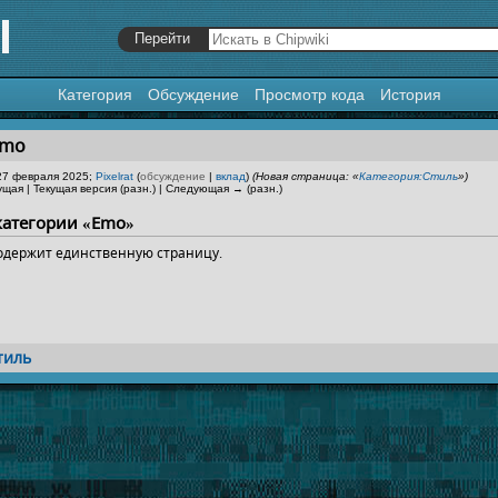
Категория
Обсуждение
Просмотр кода
История
я
,
поиск
Emo
 27 февраля 2025;
Pixelrat
(
обсуждение
|
вклад
)
(Новая страница: «
Категория:Стиль
»)
щая | Текущая версия (разн.) | Следующая → (разн.)
категории «Emo»
содержит единственную страницу.
тиль