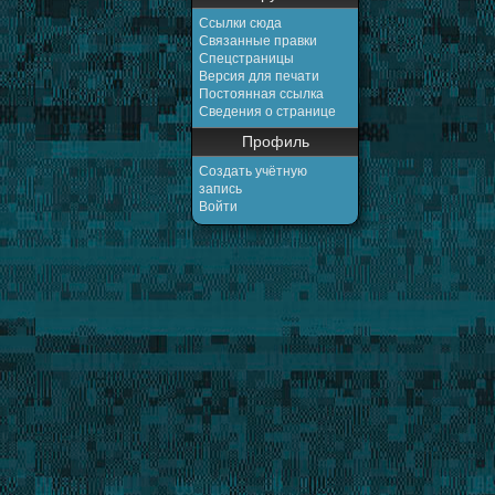
Ссылки сюда
Связанные правки
Спецстраницы
Версия для печати
Постоянная ссылка
Сведения о странице
Профиль
Создать учётную
запись
Войти