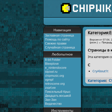
Перейти к:
навигаци
Навигация
Категория:
Заглавная страница
Помощь по сайту
Версия от 07:04,
(разн.) ← Предыду
Свежие правки
Случайная страница
Страницы в 
Любопытное
Эта категория 
8-bit Folder
Bleeplove
C
e_nintendocore
CryAbout1t
idpixel.ru
chipmusic.org
vgmpf
Категория
:
С
retroscene.org
zxart.ee
Пиксельный Крыс
Двадцать восьмой
Зан-Зан
Видачество
Инструменты