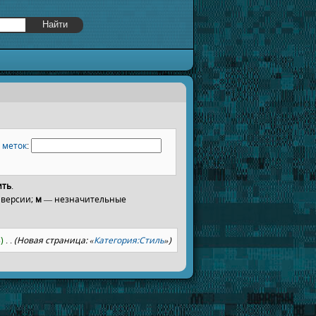
р
меток
:
ить
.
 версии;
м
— незначительные
)
‎
. .
(Новая страница: «
Категория:Стиль
»)