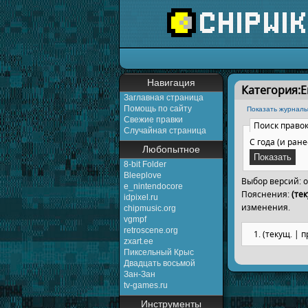
Перейти к:
навигаци
Навигация
Категория:
Заглавная страница
Помощь по сайту
Показать журналы
Свежие правки
Поиск право
Случайная страница
С года (и ране
Любопытное
8-bit Folder
Bleeplove
Выбор версий: 
e_nintendocore
Пояснения:
(тек
idpixel.ru
изменения.
chipmusic.org
vgmpf
retroscene.org
(текущ. | п
zxart.ee
Пиксельный Крыс
Двадцать восьмой
Зан-Зан
tv-games.ru
Инструменты