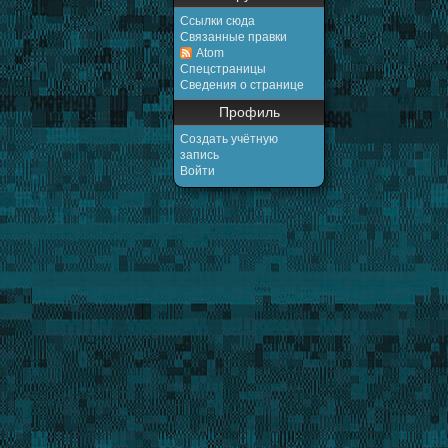
Ссылки сюда
Связанные правки
Atom
Спецстраницы
Сведения о странице
Профиль
Создать учётную
запись
Войти