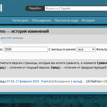
Категория
Обсуждение
Просмотр кода
История
я
,
поиск
Emo — история изменений
 для этой страницы
к
е):
С месяца (и ранее):
Фильт
отметьте версии страницы, которые вы хотите сравнить, и нажмите
Сравн
ущ.)
— отличия от текущей версии;
(пред.)
— отличия от предшествующей
ред.)
07:04, 27 февраля 2025
‎
Pixelrat
(
обсуждение
|
вклад
)
‎
. .
(33 байта)
(+33