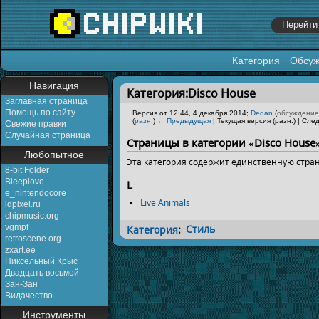
Категория
Обсу
Перейти к:
навигация
,
поиск
Навигация
Категория:Disco House
Заглавная страница
Помощь по сайту
Версия от 12:44, 4 декабря 2014;
Dedan
(
обсуждение
(
разн.
)
← Предыдущая
| Текущая версия (разн.) | Сле
Свежие правки
Случайная страница
Страницы в категории «Disco House
Любопытное
Эта категория содержит единственную стра
8-bit Folder
Bleeplove
L
e_nintendocore
Live Animals
idpixel.ru
chipmusic.org
vgmpf
Категория
:
Стиль
retroscene.org
zxart.ee
Пиксельный Крыс
Двадцать восьмой
Зан-Зан
Видачество
Инструменты