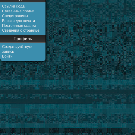
Ссылки сюда
Связанные правки
Спецстраницы
Версия для печати
Постоянная ссылка
Сведения о странице
Профиль
Создать учётную
запись
Войти