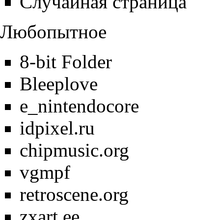
Случайная страница
Любопытное
8-bit Folder
Bleeplove
e_nintendocore
idpixel.ru
chipmusic.org
vgmpf
retroscene.org
zxart.ee