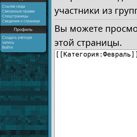
Ссылки сюда
участники из груп
Связанные правки
Спецстраницы
Сведения о странице
Вы можете просмо
Профиль
Создать учётную
этой страницы.
запись
Войти