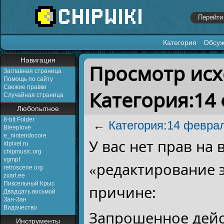
Категория
Обсу
Перейти к:
навигация
,
поиск
Навигация
Просмотр исх
Заглавная страница
Помощь по сайту
Свежие правки
Категория:14
Случайная страница
Любопытное
8-bit Folder
←
Категория:14 февра
Bleeplove
e_nintendocore
У вас нет прав на
idpixel.ru
chipmusic.org
vgmpf
«редактирование 
retroscene.org
zxart.ee
Пиксельный Крыс
причине:
Двадцать восьмой
Зан-Зан
Видачество
Запрошенное дейс
Инструменты