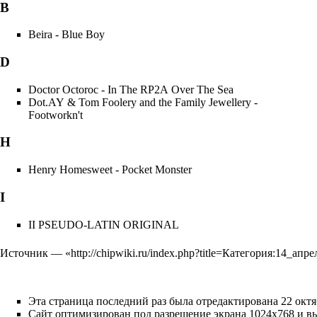
B
Beira - Blue Boy
D
Doctor Octoroc - In The RP2A Over The Sea
Dot.AY & Tom Foolery and the Family Jewellery -
Footworkn't
H
Henry Homesweet - Pocket Monster
I
II PSEUDO-LATIN ORIGINAL
Источник — «
http://chipwiki.ru/index.php?title=Категория:14_ап
Эта страница последний раз была отредактирована 22 октяб
Сайт оптимизирован под разрешение экрана 1024x768 и выше