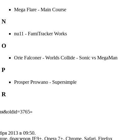
Mega Flare - Main Course
N
nu11 - FamiTracker Works
O
Orie Falconer - Worlds Collide - Sonic vs MegaMan
P
Prosper Prowano - Supersimple
R
реля&oldid=3765
»
ря 2013 в 09:50.
, браузеров IE9+, Opera 7+, Chrome, Safari, Firefox