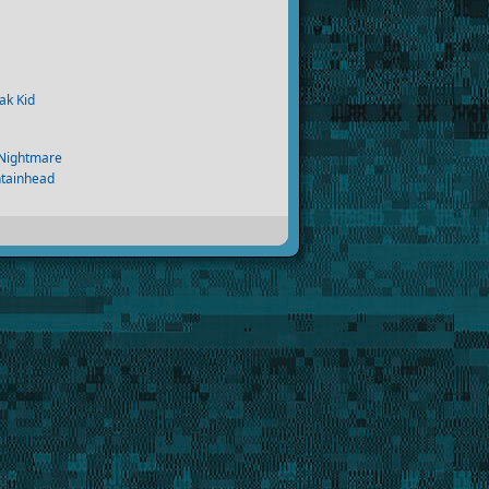
ak Kid
 Nightmare
ntainhead