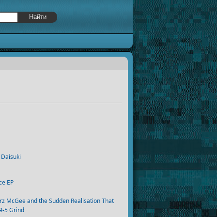
 Daisuki
ce EP
z McGee and the Sudden Realisation That
​-​5 Grind