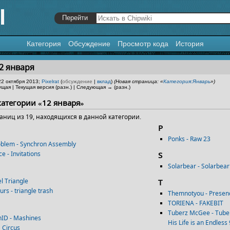
Категория
Обсуждение
Просмотр кода
История
я
,
поиск
2 января
22 октября 2013;
Pixelrat
(
обсуждение
|
вклад
)
(Новая страница: «
Категория:Январь
»)
щая | Текущая версия (разн.) | Следующая → (разн.)
категории «12 января»
аниц из 19, находящихся в данной категории.
P
Ponks - Raw 23
oblem - Synchron Assembly
 - Invitations
S
Solarbear - Solarbear
l Triangle
T
rs - triangle trash
Themnotyou - Presen
TORIENA - FAKEBIT
Tuberz McGee - Tuber
nID - Mashines
His Life is an Endless 9
a Circus