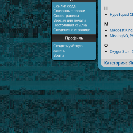
Ссылки сюда
H
Связанные правки
Hype$quad Ch
Спецстраницы
Версия для печати
M
Постоянная ссылка
Maddest King
Сведения о странице
MissingNO, Ph
Профиль
O
Создать учётную
запись
OxygenStar -
Войти
Категория
:
Я