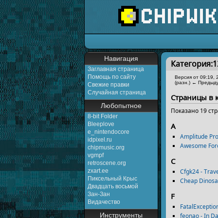
Перейти к:
навигаци
Навигация
Категория:1
Заглавная страница
Помощь по сайту
Версия от 09:19, 
(разн.) ← Предыду
Свежие правки
Случайная страница
Страницы в 
Любопытное
Показано 19 стр
8-bit Folder
Bleeplove
A
e_nintendocore
Amplitude Pr
idpixel.ru
Awesome Force
chipmusic.org
vgmpf
C
retroscene.org
zxart.ee
Cfgk24 - Trave
Пиксельный Крыс
Cheap Dinosau
Двадцать восьмой
Зан-Зан
F
Видачество
FatalExceptio
Инструменты
feonao - In D