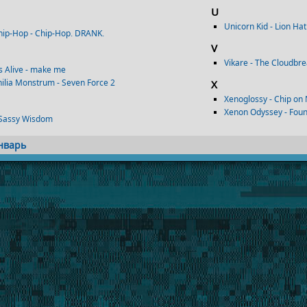
U
Unicorn Kid - Lion Hat
ip-Hop - Chip-Hop. DRANK.
V
Vikare - The Cloudbre
s Alive - make me
ilia Monstrum - Seven Force 2
X
Xenoglossy - Chip on
Xenon Odyssey - Fou
 Sassy Wisdom
нварь