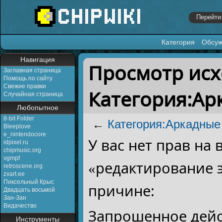
Категория
Обсу
Перейти к:
навигация
,
поиск
Навигация
Просмотр исх
Заглавная страница
Помощь по сайту
Свежие правки
Категория:А
Случайная страница
Любопытное
8-bit Folder
←
Категория:Аркадны
Bleeplove
e_nintendocore
У вас нет прав на
idpixel.ru
chipmusic.org
vgmpf
«редактирование 
retroscene.org
zxart.ee
Пиксельный Крыс
причине:
Двадцать восьмой
Зан-Зан
Видачество
Запрошенное дейс
Инструменты